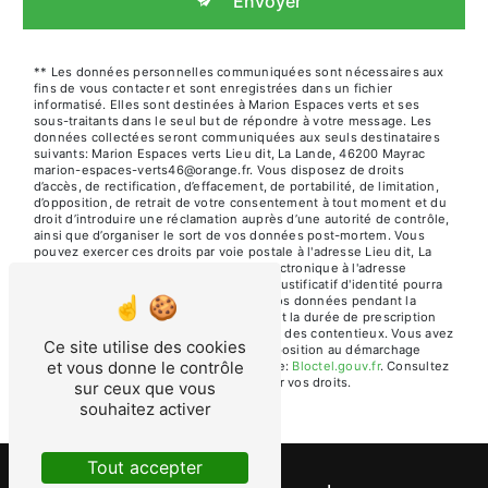
Envoyer
** Les données personnelles communiquées sont nécessaires aux
fins de vous contacter et sont enregistrées dans un fichier
informatisé. Elles sont destinées à Marion Espaces verts et ses
sous-traitants dans le seul but de répondre à votre message. Les
données collectées seront communiquées aux seuls destinataires
suivants: Marion Espaces verts Lieu dit, La Lande, 46200 Mayrac
marion-espaces-verts46@orange.fr. Vous disposez de droits
d’accès, de rectification, d’effacement, de portabilité, de limitation,
d’opposition, de retrait de votre consentement à tout moment et du
droit d’introduire une réclamation auprès d’une autorité de contrôle,
ainsi que d’organiser le sort de vos données post-mortem. Vous
pouvez exercer ces droits par voie postale à l'adresse Lieu dit, La
Lande, 46200 Mayrac ou par courrier électronique à l'adresse
marion-espaces-verts46@orange.fr. Un justificatif d'identité pourra
vous être demandé. Nous conservons vos données pendant la
période de prise de contact puis pendant la durée de prescription
légale aux fins probatoires et de gestion des contentieux. Vous avez
Ce site utilise des cookies
le droit de vous inscrire sur la liste d'opposition au démarchage
et vous donne le contrôle
téléphonique, disponible à cette adresse:
Bloctel.gouv.fr
. Consultez
le site cnil.fr pour plus d’informations sur vos droits.
sur ceux que vous
souhaitez activer
Tout accepter