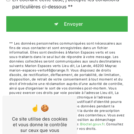
particulières ci-dessous **
Envoyer
** Les données personnelles communiquées sont nécessaires aux
fins de vous contacter et sont enregistrées dans un fichier
informatisé. Elles sont destinées à Marion Espaces verts et ses
sous-traitants dans le seul but de répondre à votre message. Les
données collectées seront communiquées aux seuls destinataires
suivants: Marion Espaces verts Lieu dit, La Lande, 46200 Mayrac
marion-espaces-verts46@orange.fr. Vous disposez de droits
d’accès, de rectification, d’effacement, de portabilité, de limitation,
d’opposition, de retrait de votre consentement à tout moment et du
droit d’introduire une réclamation auprès d’une autorité de contrôle,
ainsi que d’organiser le sort de vos données post-mortem. Vous
pouvez exercer ces droits par voie postale à l'adresse Lieu dit, La
Lande, 46200 Mayrac ou par courrier électronique à l'adresse
marion-espaces-verts46@orange.fr. Un justificatif d'identité pourra
vous être demandé. Nous conservons vos données pendant la
période de prise de contact puis pendant la durée de prescription
légale aux fins probatoires et de gestion des contentieux. Vous avez
Ce site utilise des cookies
le droit de vous inscrire sur la liste d'opposition au démarchage
et vous donne le contrôle
téléphonique, disponible à cette adresse:
Bloctel.gouv.fr
. Consultez
le site cnil.fr pour plus d’informations sur vos droits.
sur ceux que vous