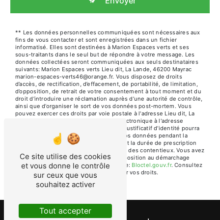
Envoyer
** Les données personnelles communiquées sont nécessaires aux
fins de vous contacter et sont enregistrées dans un fichier
informatisé. Elles sont destinées à Marion Espaces verts et ses
sous-traitants dans le seul but de répondre à votre message. Les
données collectées seront communiquées aux seuls destinataires
suivants: Marion Espaces verts Lieu dit, La Lande, 46200 Mayrac
marion-espaces-verts46@orange.fr. Vous disposez de droits
d’accès, de rectification, d’effacement, de portabilité, de limitation,
d’opposition, de retrait de votre consentement à tout moment et du
droit d’introduire une réclamation auprès d’une autorité de contrôle,
ainsi que d’organiser le sort de vos données post-mortem. Vous
pouvez exercer ces droits par voie postale à l'adresse Lieu dit, La
Lande, 46200 Mayrac ou par courrier électronique à l'adresse
marion-espaces-verts46@orange.fr. Un justificatif d'identité pourra
vous être demandé. Nous conservons vos données pendant la
période de prise de contact puis pendant la durée de prescription
légale aux fins probatoires et de gestion des contentieux. Vous avez
Ce site utilise des cookies
le droit de vous inscrire sur la liste d'opposition au démarchage
et vous donne le contrôle
téléphonique, disponible à cette adresse:
Bloctel.gouv.fr
. Consultez
le site cnil.fr pour plus d’informations sur vos droits.
sur ceux que vous
souhaitez activer
Tout accepter